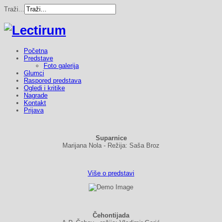
Traži...
Početna
Predstave
Foto galerija
Glumci
Raspored predstava
Ogledi i kritike
Nagrade
Kontakt
Prijava
Suparnice
Marijana Nola - Režija: Saša Broz
Više o predstavi
Čehontijada