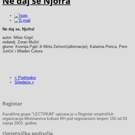
Ne daj se Njofra
Ne daj se, Njofra!
autor: Milan Grgić
redatelj: Zoran Mužić
glume: Ksenija Pajić ili Mirta Zečević(alternacije), Katarina Perica, Pero
Juričić i Mladen Čutura
< Prethodno
Slijedeće >
Registar
Kazališna grupa "LECTIRUM" upisana je u Registar umjetničkih
organizacija Ministarstva kulture RH pod registarskim brojem 150 od 03.
srpnja 2003. godine.
Umjetničko područje