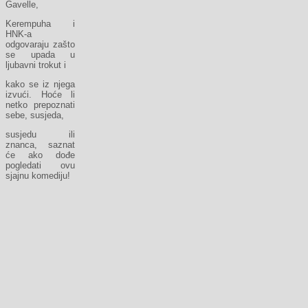
Gavelle,
Kerempuha i
HNK-a
odgovaraju zašto
se upada u
ljubavni trokut i
kako se iz njega
izvući. Hoće li
netko prepoznati
sebe, susjeda,
susjedu ili
znanca, saznat
će ako dođe
pogledati ovu
sjajnu komediju!