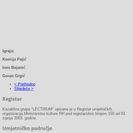
Igraju:
Ksenija Pajić
Ines Bojanić
Goran Grgić
< Prethodno
Slijedeće >
Registar
Kazališna grupa "LECTIRUM" upisana je u Registar umjetničkih
organizacija Ministarstva kulture RH pod registarskim brojem 150 od 03.
srpnja 2003. godine.
Umjetničko područje