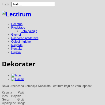
Traži...
Početna
Predstave
Foto galerija
Glumci
Raspored predstava
Ogledi i kritike
Nagrade
Kontakt
Prijava
Dekorater
Nova urnebesna komedija Kazališta Lectirum koju će vam ispričati
Ksenija Pajić,
Ines Bojanić i
Goran Grgić.
Ujedinjene snage