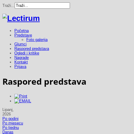
Traži...
Početna
Predstave
Foto galerija
Glumci
Raspored predstava
Ogledi i kritike
Nagrade
Kontakt
Prijava
Raspored predstava
Lipanj,
2026
Po godini
Po mjesecu
Po tjednu
Danas