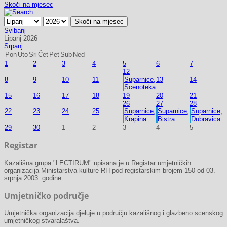
Skoči na mjesec
Skoči na mjesec
Svibanj
Lipanj 2026
Srpanj
Pon
Uto
Sri
Čet
Pet
Sub
Ned
1
2
3
4
5
6
7
12
8
9
10
11
Suparnice,
13
14
Scenoteka
15
16
17
18
19
20
21
26
27
28
22
23
24
25
Suparnice,
Suparnice,
Suparnice,
Krapina
Bistra
Dubravica
29
30
1
2
3
4
5
Registar
Kazališna grupa "LECTIRUM" upisana je u Registar umjetničkih
organizacija Ministarstva kulture RH pod registarskim brojem 150 od 03.
srpnja 2003. godine.
Umjetničko područje
Umjetnička organizacija djeluje u području kazališnog i glazbeno scenskog
umjetničkog stvaralaštva.