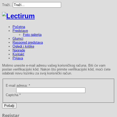
Traži...
Početna
Predstave
Foto galerija
Glumci
Raspored predstava
Ogledi i kritike
Nagrade
Kontakt
Prijava
Molimo unesite e-mail adresu vašeg korisničkog računa. Biti će vam
poslan verifikacijski kôd. Nakon što primite verifikacijski kôd, moći ćete
odabrati novu lozinku za svoj korisnički račun.
E-mail adresa:
*
Captcha
*
Pošalji
Registar