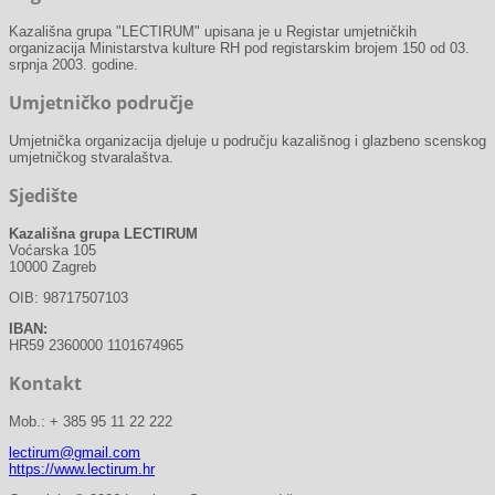
Kazališna grupa "LECTIRUM" upisana je u Registar umjetničkih
organizacija Ministarstva kulture RH pod registarskim brojem 150 od 03.
srpnja 2003. godine.
Umjetničko područje
Umjetnička organizacija djeluje u području kazališnog i glazbeno scenskog
umjetničkog stvaralaštva.
Sjedište
Kazališna grupa LECTIRUM
Voćarska 105
10000 Zagreb
OIB: 98717507103
IBAN:
HR59 2360000 1101674965
Kontakt
Mob.: + 385 95 11 22 222
lectirum@gmail.com
https://www.lectirum.hr